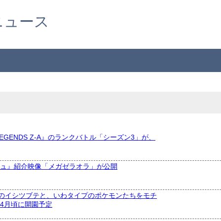
ニュース
LEGENDS Z-A』のランクバトル「シーズン3」が、
次元ラッシュ』紹介映像「メガゼラオラ」が公開
のイシツブテと、いわタイプのポケモンたちをモチ
年4月頃に開園予定