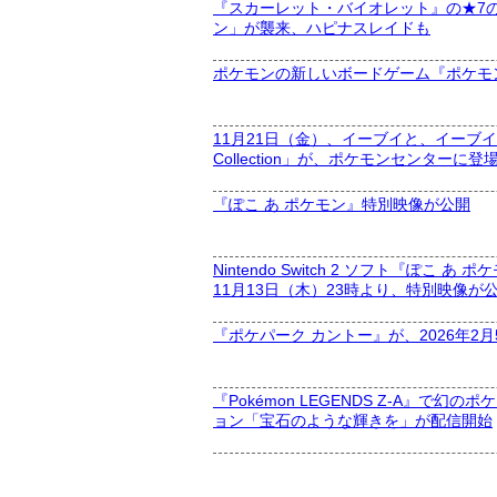
『スカーレット・バイオレット』の★7
ン」が襲来、ハピナスレイドも
ポケモンの新しいボードゲーム『ポケモン
11月21日（金）、イーブイと、イーブイ
Collection」が、ポケモンセンターに登
『ぽこ あ ポケモン』特別映像が公開
Nintendo Switch 2 ソフト『ぽこ
11月13日（木）23時より、特別映像が
『ポケパーク カントー』が、2026年2
『Pokémon LEGENDS Z-A』
ョン「宝石のような輝きを」が配信開始