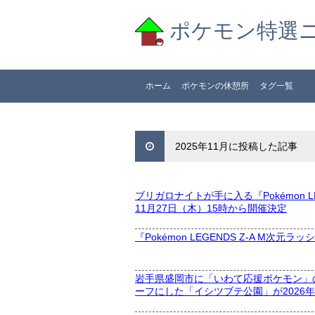
ポケモン特選
ホーム
ポケモンの休憩所
タグ一覧
2025年11月に投稿した記事
ブリガロナイトが手に入る『Pokémon 
11月27日（木）15時から開催決定
『Pokémon LEGENDS Z-A M
岩手県盛岡市に「いわて応援ポケモン」
ーフにした「イシツブテ公園」が2026