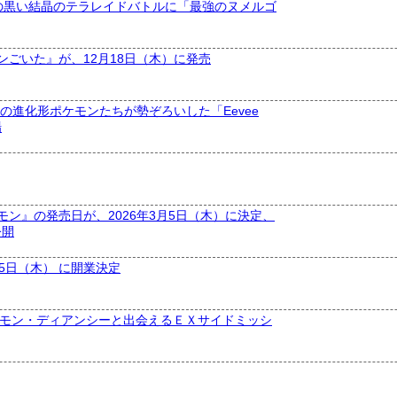
の黒い結晶のテラレイドバトルに「最強のヌメルゴ
ごいた』が、12月18日（木）に発売
の進化形ポケモンたちが勢ぞろいした「Eevee
場
 あ ポケモン』の発売日が、2026年3月5日（木）に決定、
公開
月5日（木） に開業決定
で幻のポケモン・ディアンシーと出会えるＥＸサイドミッシ