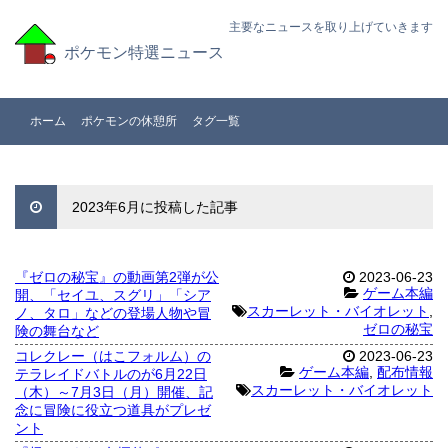
主要なニュースを取り上げていきます
ポケモン特選ニュース
ホーム
ポケモンの休憩所
タグ一覧
2023年6月に投稿した記事
『ゼロの秘宝』の動画第2弾が公
2023-06-23
ゲーム本編
開、「セイユ、スグリ」「シア
スカーレット・バイオレット
,
ノ、タロ」などの登場人物や冒
ゼロの秘宝
険の舞台など
コレクレー（はこフォルム）の
2023-06-23
ゲーム本編
,
配布情報
テラレイドバトルのが6月22日
スカーレット・バイオレット
（木）～7月3日（月）開催、記
念に冒険に役立つ道具がプレゼ
ント