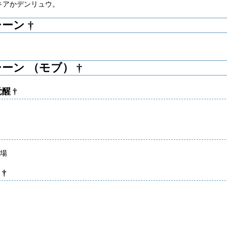
キアかデンリュウ。
シーン
†
ーン （モブ）
†
覚醒
†
場
ナ
†