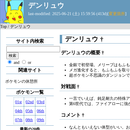
デンリュウ
last-modified: 2025-06-21 (土) 15:59:56 (413d)[
変更箇所
]
Top
/ デンリュウ
デンリュウ
†
サイト内検索
デンリュウの概要
†
and
or
金銀で初登場。メリープはもふも
メガ進化すると、もふもふを取り
関連サイト
超ポケモン不思議のダンジョンで
ポケモンの休憩所
対戦面
†
ポケモン一覧
一言でいえば、鈍足耐久の特殊ア
01st
02nd
03rd
第6世代では、ファイアローに強
04th
05th
06th
コメント
†
07th
08th
09th
なんともいえない体型がいい。お
最新の20件