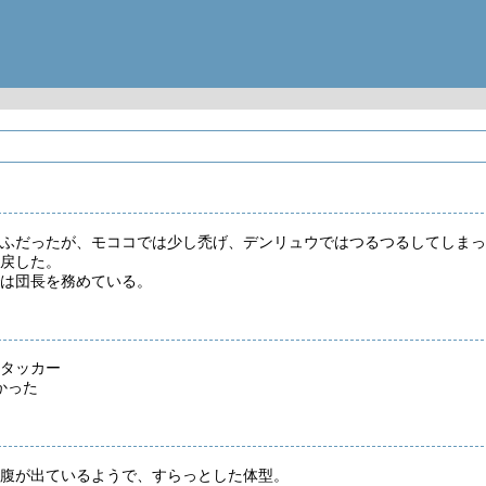
ふだったが、モココでは少し禿げ、デンリュウではつるつるしてしまっ
戻した。
は団長を務めている。
タッカー
かった
腹が出ているようで、すらっとした体型。